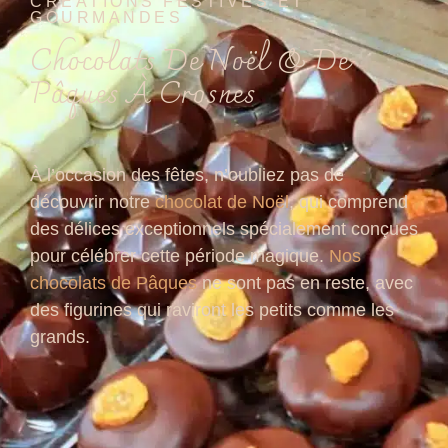
CRÉATIONS FESTIVES ET
GOURMANDES
Chocolats De Noël & De
Pâques À Crosnes
À l’occasion des fêtes, n’oubliez pas de
découvrir notre
chocolat de Noël
, qui comprend
des délices exceptionnels spécialement conçues
pour célébrer cette période magique.
Nos
chocolats de Pâques
ne sont pas en reste, avec
des figurines qui raviront les petits comme les
grands.