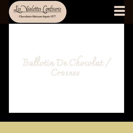
principal
Ballotin De Chocolat /
Crosnes