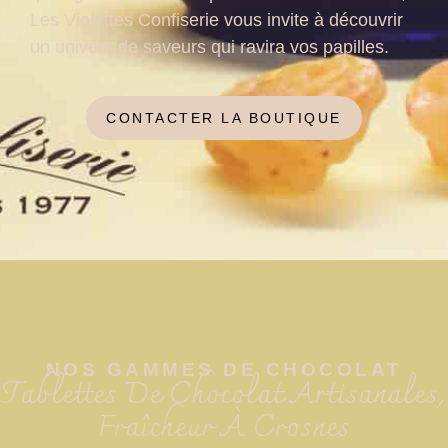
Les Violettes Confiserie vous invite à découvrir
un univers de saveurs qui ravira vos papilles.
CONTACTER LA BOUTIQUE
NOS GAMMES DE CHOCOLAT
Tablettes De Chocolat Artisanales,
Fraîcheur À Crosnes