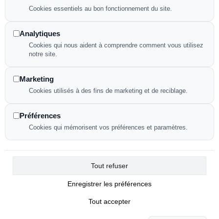
Mentions légales
Cookies essentiels au bon fonctionnement du site.
Déclaration d'accessibilité
Politique de confidentialité
Analytiques
Cookies qui nous aident à comprendre comment vous utilisez
notre site.
NOUS CONTACTER
Marketing
Cookies utilisés à des fins de marketing et de reciblage.
82 avenue de la République
Préférences
91230 Montgeron
Cookies qui mémorisent vos préférences et paramètres.
09 84 17 23 89
Tout refuser
Enregistrer les préférences
Tout accepter