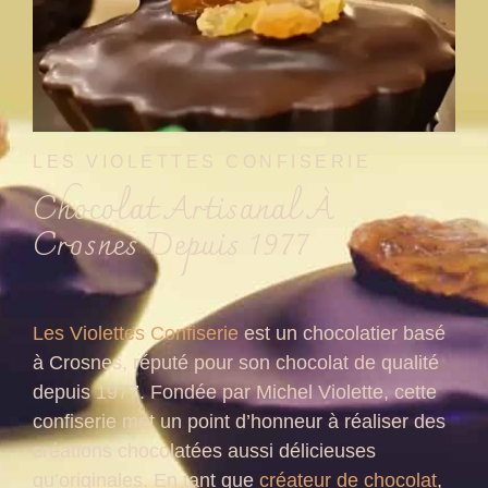
LES VIOLETTES CONFISERIE
Chocolat Artisanal À
Crosnes Depuis 1977
Les Violettes Confiserie
est un chocolatier basé
à Crosnes, réputé pour son chocolat de qualité
depuis 1977. Fondée par Michel Violette, cette
confiserie met un point d’honneur à réaliser des
créations chocolatées aussi délicieuses
qu’originales. En tant que
créateur de chocolat
,