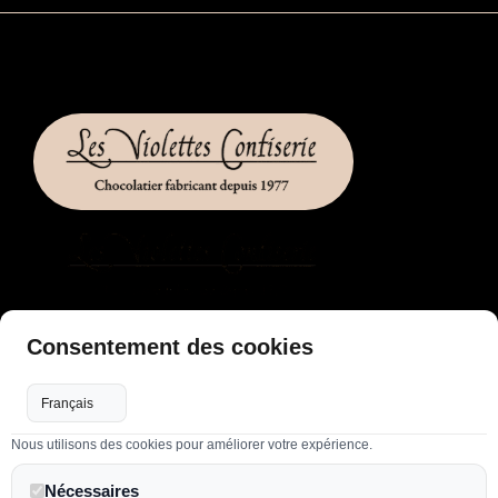
LIENS UTILES
Consentement des cookies
Accueil
Flux RSS
Nous utilisons des cookies pour améliorer votre expérience.
Plan de site
Nos confections
Nécessaires