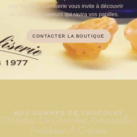
Les Violettes Confiserie vous invite à découvrir
un univers de saveurs qui ravira vos papilles.
CONTACTER LA BOUTIQUE
NOS GAMMES DE CHOCOLAT
Tablettes De Chocolat Artisanales,
Fraîcheur À Crosnes