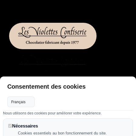
LIENS UTILES
Consentement des cookies
Accueil
Flux RSS
Nous utilisons des cookies pour améliorer votre expérience.
Plan de site
Nos confections
Nécessaires
Mentions légales
Cookies essentiels au bon fonctionnement du site.