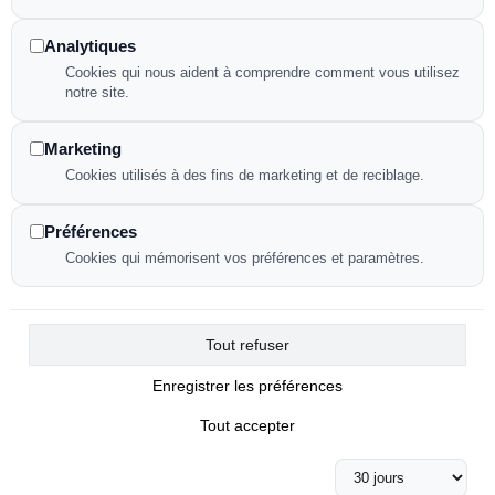
Déclaration d'accessibilité
Politique de confidentialité
Analytiques
Cookies qui nous aident à comprendre comment vous utilisez
notre site.
NOUS CONTACTER
Marketing
Cookies utilisés à des fins de marketing et de reciblage.
82 avenue de la République
Préférences
91230 Montgeron
Cookies qui mémorisent vos préférences et paramètres.
09 84 17 23 89
Tout refuser
Enregistrer les préférences
Tout accepter