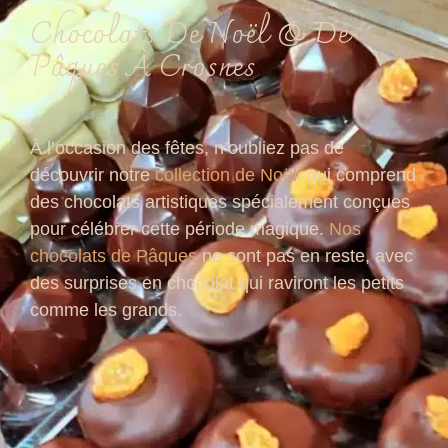
Chocolats De Noël & De
Pâques À Crosnes
À l’occasion des fêtes, n’oubliez pas de
découvrir notre
collection de Noël
, qui comprend
des chocolats artistiques spécialement conçues
pour célébrer cette période magique.
Nos
chocolats de Pâques
ne sont pas en reste, avec
des surprises en chocolat qui raviront les petits
comme les grands.