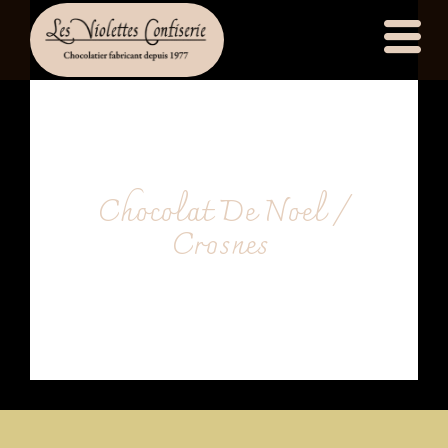
principal
Chocolat De Noel /
Crosnes