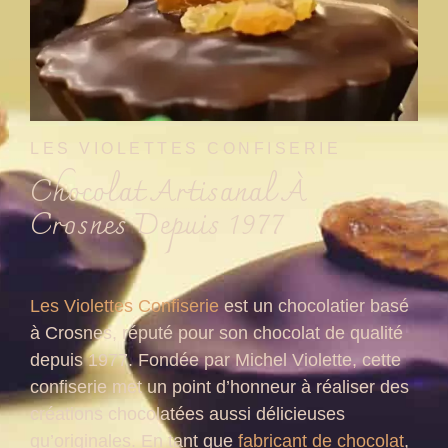
LES VIOLETTES CONFISERIE
Chocolat Artisanal À
Crosnes Depuis 1977
Les Violettes Confiserie
est un chocolatier basé
à Crosnes, réputé pour son chocolat de qualité
depuis 1977. Fondée par Michel Violette, cette
confiserie met un point d’honneur à réaliser des
créations chocolatées aussi délicieuses
qu’originales. En tant que
fabricant de chocolat
,