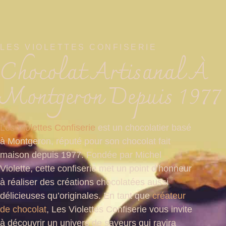
LES VIOLETTES CONFISERIE
Chocolat Artisanal À
Montgeron Depuis 1977
Les Violettes Confiserie
est un chocolatier basé
à Montgeron, réputé pour son chocolat fait
maison depuis 1977. Fondée par Michel
Violette, cette confiserie met un point d’honneur
à réaliser des créations chocolatées aussi
délicieuses qu’originales. En tant que
créateur
de chocolat
, Les Violettes Confiserie vous invite
à découvrir un univers de saveurs qui ravira