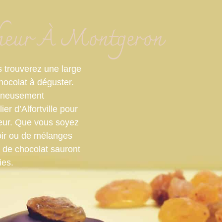
cheur À Montgeron
s trouverez une large
chocolat à déguster.
igneusement
ier d’Alfortville pour
cheur. Que vous soyez
oir ou de mélanges
s de chocolat sauront
ies.