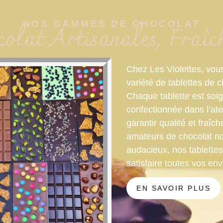
NOS GAMMES DE CHOCOLAT
colat Artisanales, Fraî
Chez Les Violettes, vou
variété de tablettes de 
Chaque tablette est so
confectionnée dans l’atel
garantir qualité et fraî
amateurs de chocolat n
audacieux, nos tablette
satisfaire toutes vos env
EN SAVOIR PLUS