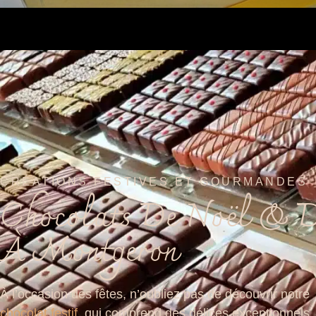
CRÉATIONS FESTIVES ET GOURMANDES
Chocolats De Noël & D
À Montgeron
À l’occasion des fêtes, n’oubliez pas de découvrir notre
chocolat festif
, qui comprend des délices exceptionnels