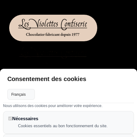
LIENS UTILES
Consentement des cookies
Accueil
Flux RSS
Nous utilisons des cookies pour améliorer votre expérience.
Plan de site
Nos confections
Nécessaires
Mentions légales
Cookies essentiels au bon fonctionnement du site.
Déclaration d'accessibilité