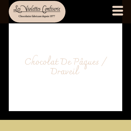
principal
Chocolat De Pâques /
Draveil