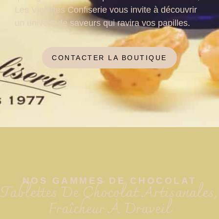
Les Violettes Confiserie vous invite à découvrir
un univers de saveurs qui ravira vos papilles.
CONTACTER LA BOUTIQUE
NOS GAMMES DE CHOCOLAT
Tablettes De Chocolat Artisanales,
Fraîcheur À Draveil