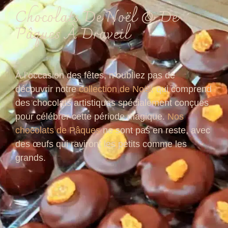
Chocolats De Noël & De
Pâques À Draveil
À l’occasion des fêtes, n’oubliez pas de
découvrir notre
collection de Noël
, qui comprend
des chocolats artistiques spécialement conçues
pour célébrer cette période magique.
Nos
chocolats de Pâques
ne sont pas en reste, avec
des œufs qui raviront les petits comme les
grands.