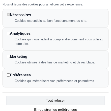
Nous utilisons des cookies pour améliorer votre expérience.
Plan de site
Nos confections
Nécessaires
Mentions légales
Cookies essentiels au bon fonctionnement du site.
Déclaration d'accessibilité
Politique de confidentialité
Analytiques
Cookies qui nous aident à comprendre comment vous utilisez
notre site.
NOUS CONTACTER
Marketing
Cookies utilisés à des fins de marketing et de reciblage.
82 avenue de la République
Préférences
91230 Montgeron
Cookies qui mémorisent vos préférences et paramètres.
09 84 17 23 89
Tout refuser
Enregistrer les préférences