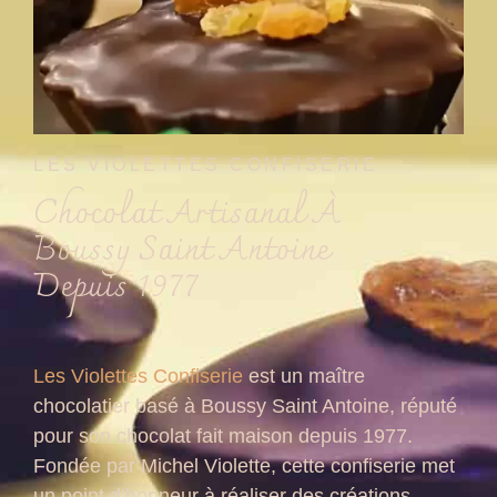
LES VIOLETTES CONFISERIE
Chocolat Artisanal À
Boussy Saint Antoine
Depuis 1977
Les Violettes Confiserie
est un maître
chocolatier basé à Boussy Saint Antoine, réputé
pour son chocolat fait maison depuis 1977.
Fondée par Michel Violette, cette confiserie met
un point d’honneur à réaliser des créations