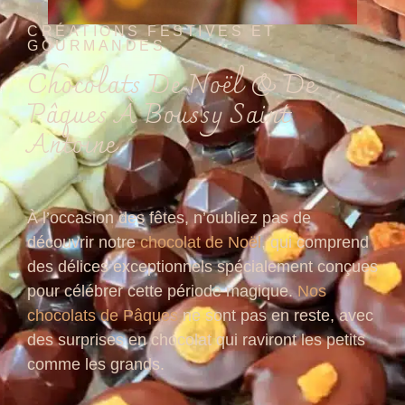
CRÉATIONS FESTIVES ET
GOURMANDES
Chocolats De Noël & De
Pâques À Boussy Saint
Antoine
À l’occasion des fêtes, n’oubliez pas de
découvrir notre
chocolat de Noël
, qui comprend
des délices exceptionnels spécialement conçues
pour célébrer cette période magique.
Nos
chocolats de Pâques
ne sont pas en reste, avec
des surprises en chocolat qui raviront les petits
comme les grands.