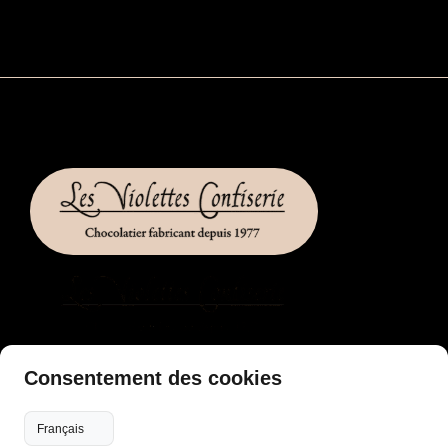
LIENS UTILES
Consentement des cookies
Accueil
Flux RSS