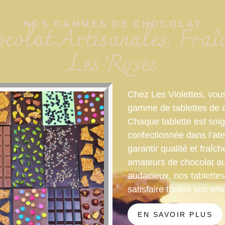
NOS GAMMES DE CHOCOLAT
ocolat Artisanales, Fra
Les Roses
Chez Les Violettes, vou
gamme de tablettes de c
Chaque tablette est so
confectionnée dans l’atel
garantir qualité et fraî
amateurs de chocolat au
audacieux, nos tablette
satisfaire toutes vos env
EN SAVOIR PLUS