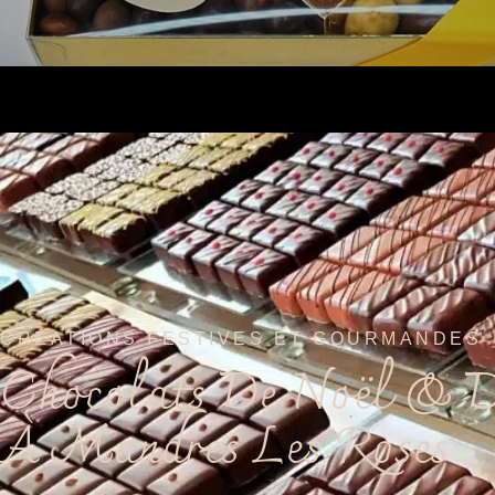
CRÉATIONS FESTIVES ET GOURMANDES
Chocolats De Noël & D
À Mandres Les Roses