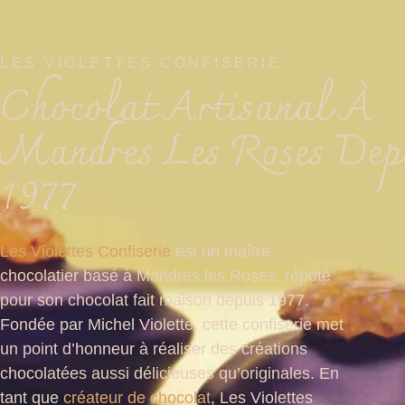
LES VIOLETTES CONFISERIE
Chocolat Artisanal À
Mandres Les Roses Dep
1977
Les Violettes Confiserie
est un maître
chocolatier basé à Mandres les Roses, réputé
pour son chocolat fait maison depuis 1977.
Fondée par Michel Violette, cette confiserie met
un point d’honneur à réaliser des créations
chocolatées aussi délicieuses qu’originales. En
tant que
créateur de chocolat
, Les Violettes