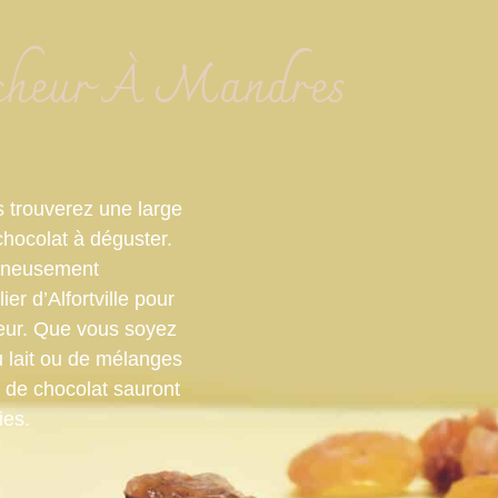
îcheur À Mandres
s trouverez une large
hocolat à déguster.
igneusement
ier d’Alfortville pour
cheur. Que vous soyez
 lait ou de mélanges
s de chocolat sauront
ies.