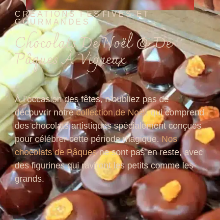
CRÉATIONS FESTIVES ET
GOURMANDES
Chocolats De Noël & De
Pâques À Vigneux
À l’occasion des fêtes, n’oubliez pas de
découvrir notre
collection de Noël
, qui comprend
des chocolats artistiques spécialement conçues
pour célébrer cette période magique.
Nos
chocolats de Pâques
ne sont pas en reste, avec
des figurines qui raviront les petits comme les
grands.